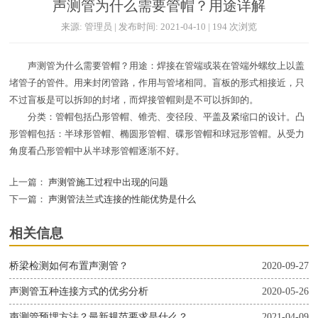
声测管为什么需要管帽？用途详解
来源: 管理员 | 发布时间: 2021-04-10 | 194 次浏览
声测管为什么需要管帽？用途：焊接在管端或装在管端外螺纹上以盖
堵管子的管件。用来封闭管路，作用与管堵相同。盲板的形式相接近，只
不过盲板是可以拆卸的封堵，而焊接管帽则是不可以拆卸的。
分类：管帽包括凸形管帽、锥壳、变径段、平盖及紧缩口的设计。凸
形管帽包括：半球形管帽、椭圆形管帽、碟形管帽和球冠形管帽。从受力
角度看凸形管帽中从半球形管帽逐渐不好。
上一篇：
声测管施工过程中出现的问题
下一篇：
声测管法兰式连接的性能优势是什么
相关信息
桥梁检测如何布置声测管？
2020-09-27
声测管五种连接方式的优劣分析
2020-05-26
声测管预埋方法？最新规范要求是什么？
2021-04-09