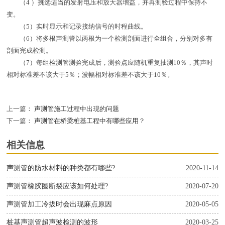
（4 ）挑选适当的发射电压和放大器增益，并再测验过程中保持不
变。
（5）实时显示和记录接纳信号的时程曲线。
（6）将多根声测管以两根为一个检测剖面进行全组合，分别对多有
剖面完成检测。
（7）每组检测管测验完成后，测验点应随机重复抽测10％，其声时
相对标准差不该大于5％；波幅相对标准差不该大于10％。
上一篇：
声测管施工过程中出现的问题
下一篇：
声测管在桥梁桩基工程中有哪些应用？
相关信息
声测管的防水材料的种类都有哪些?
2020-11-14
声测管橡胶圈断裂应该如何处理?
2020-07-20
声测管加工冷拔时会出现麻点原因
2020-05-05
桩基声测管超声波检测的波形
2020-03-25