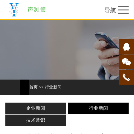
声测管
首页
>>
行业新闻
企业新闻
行业新闻
技术常识