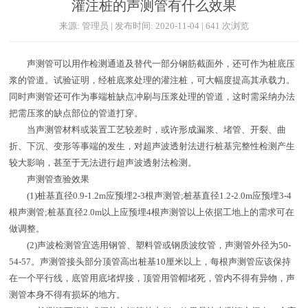
灌注桩的声测管有什么效果
来源: 管理员 | 发布时间: 2020-11-04 | 641 次浏览
声测管可以用作检测通道及替代一部分钢筋截面外，还可作为桩底压
浆的管道。试验证明，经桩底浆处理的灌注桩，可大幅度提高其承载力。
同时声测管还可作为事端桩缺点冲刷与压浆处理的管道，这时需采纳办法
把需压浆的缺点部位的管道打穿。
当声测管材料或装置工艺较差时，或许形成漏浆、堵管、开裂、曲
折、下沉、变形等事端的发生，对超声波透射法进行桩基完整性检测产生
较大影响，甚至于无法进行超声波透射法检测。
声测管查验效果
(1)桩基直径0.9-1.2m应预埋2-3根声测管;桩基直径1.2-2.0m应预埋3-4
根声测管;桩基直径2.0m以上应预埋4根声测管以上依据工地上的需求可在
做调整。
(2)声波检测管宜选用钢管、塑料管或钢质波纹管，声测管外径为50-
54-57。声测管接头部分顶管高出桩基10厘米以上，每根声测管应该保持
在一个平行线，底管用底堵焊接，顶管用管帽堵死，管内不得有异物，声
测管本身不得有损坏的地方。